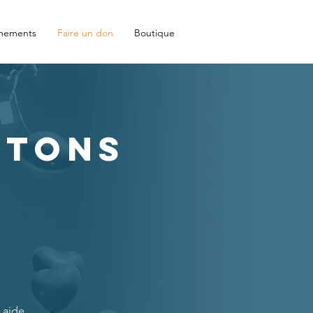
nements
Faire un don
Boutique
ttons
 aide.