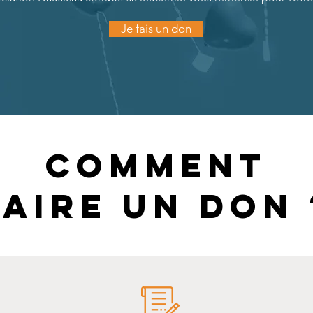
Je fais un don
Comment
faire un don 