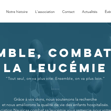
Notre histoire
L'association
Contact
Actualités
Évé
mble,
COMba
l
a
leucémie
“Tout seul, on va plus vite. Ensemble, on va plus loin.“
-----
Grâce à vos dons, nous soutenons la recherche
et nous améliorons la qualité de vie des enfants hospitalisés.
ociation Nausicaa combat sa leucémie vous remercie pour votre