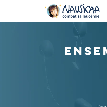
Ense
L’ass