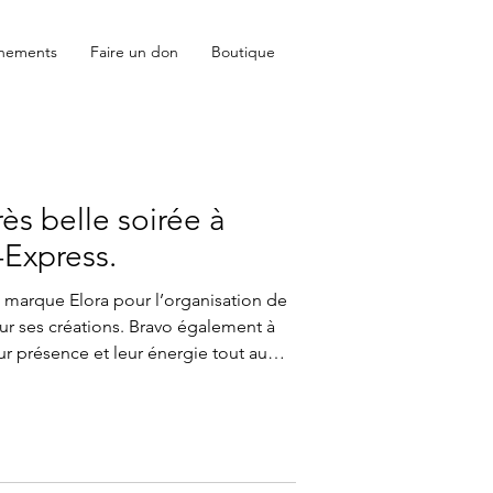
nements
Faire un don
Boutique
ès belle soirée à
-Express.
a marque Elora pour l’organisation de
our ses créations. Bravo également à
r présence et leur énergie tout au
l’association Coni’fer pour le prêt du
encore plus spécial. Et surtout, merci
 et soutenu cette soirée au profit de
bat sa leucémie. Votre présence et