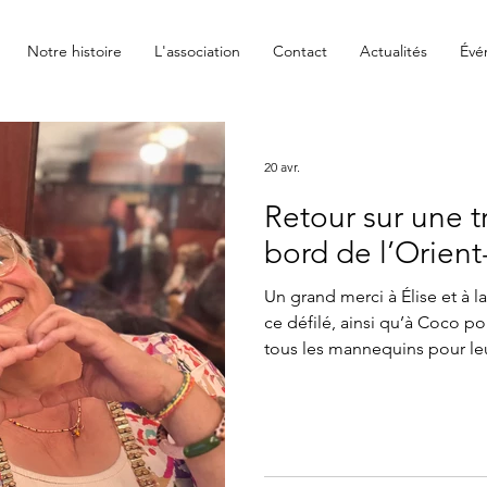
Notre histoire
L'association
Contact
Actualités
Évé
20 avr.
Retour sur une tr
bord de l’Orient
Un grand merci à Élise et à l
ce défilé, ainsi qu’à Coco p
tous les mannequins pour leu
long de l’événement. Merci à 
train, qui a rendu ce moment 
à tous ceux qui ont participé
l’association Nausicaa – Com
votre engagement co