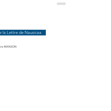
e la Lettre de Nausicaa
 Claire MANSON