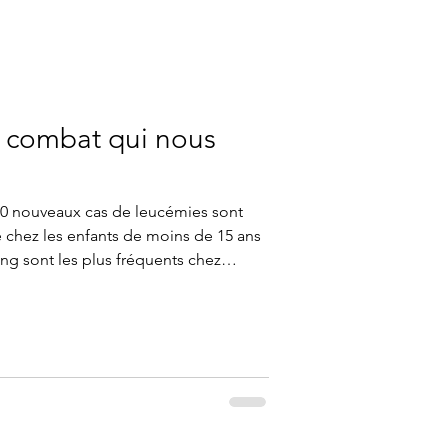
n combat qui nous
00 nouveaux cas de leucémies sont
chez les enfants de moins de 15 ans
ng sont les plus fréquents chez
mies représentent près de 30 % des
aux progrès de la recherche, les
que année. Et grâce à votre soutien,
semble, continuons le combat contre
cerpediatrique #