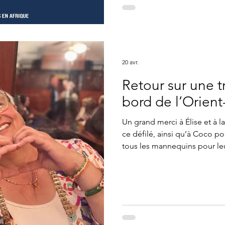
20 avr.
Retour sur une tr
bord de l’Orient
Un grand merci à Élise et à l
ce défilé, ainsi qu’à Coco p
tous les mannequins pour leu
long de l’événement. Merci à 
train, qui a rendu ce moment 
à tous ceux qui ont participé
l’association Nausicaa – Com
votre engagement co