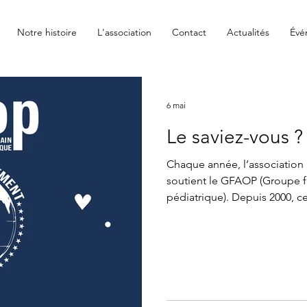
Notre histoire
L'association
Contact
Actualités
Évé
6 mai
Le saviez-vous ?
Chaque année, l’association
soutient le GFAOP (Groupe f
pédiatrique). Depuis 2000, c
la prise en charge des cancer
subsaharienne et au Maghreb.
ne connaît pas de frontières
ces actions solidaires. Ensem
dan