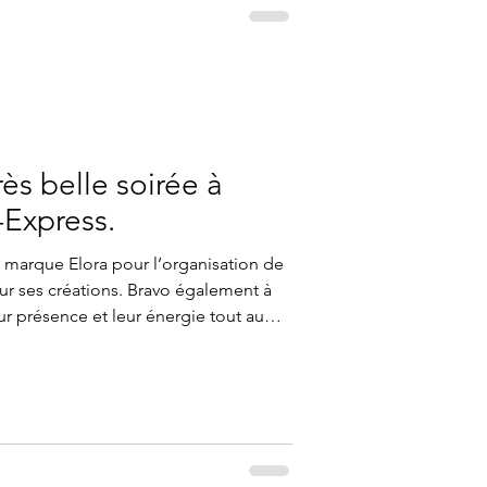
ès belle soirée à
-Express.
a marque Elora pour l’organisation de
our ses créations. Bravo également à
r présence et leur énergie tout au
l’association Coni’fer pour le prêt du
encore plus spécial. Et surtout, merci
 et soutenu cette soirée au profit de
bat sa leucémie. Votre présence et