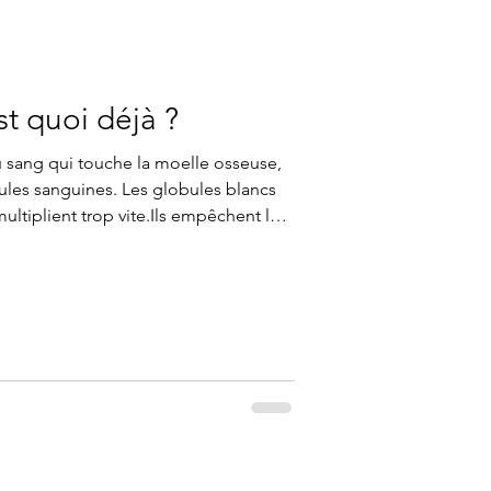
st quoi déjà ?
u sang qui touche la moelle osseuse,
lules sanguines. Les globules blancs
ultiplient trop vite.Ils empêchent le
ment. Grâce à la recherche, les
âce à votre soutien,
 continuons le combat. #leucemie
te #recherche #espoir