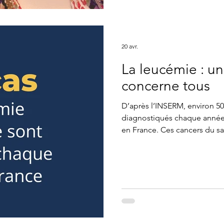
20 avr.
La leucémie : u
concerne tous
D’après l’INSERM, environ 5
diagnostiqués chaque année 
en France. Ces cancers du sa
l’enfant. Au total, les leucé
cancers pédiatriques. Grâce 
traitements s’améliorent cha
ces avancées continuent. En
la leucémie. #leucemie #can