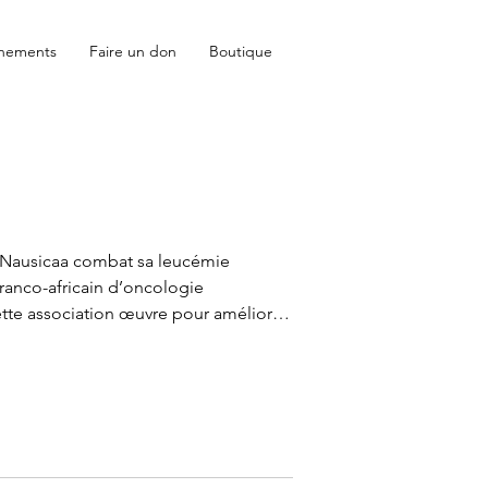
nements
Faire un don
Boutique
 Nausicaa combat sa leucémie
ranco-africain d’oncologie
ette association œuvre pour améliorer
s chez les enfants en Afrique
 Parce que la lutte contre la maladie
, nous sommes fiers de contribuer à
ble, faisons grandir l’espoir partout
s le monde. #solidarite #oncopédiatrie #ense