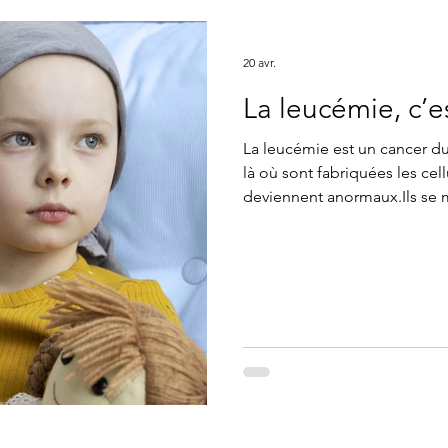
20 avr.
La leucémie, c’e
La leucémie est un cancer d
là où sont fabriquées les cel
deviennent anormaux.Ils se m
sang de fonctionner normale
traitements progressent chaque année.Et gr
l’espoir grandit. Ensemble,
#cancerpediatrique #solidari